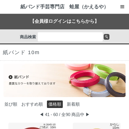
紙バンド手芸専門店 蛙屋（かえるや）
【会員様ログインはこちらから】
商品検索
紙バンド 10m
並び順
おすすめ順
価格順
新着順
◀
41 - 60 / 全90 商品中
▶