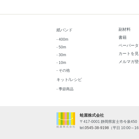
副材料
紙バンド
書籍
-
400m
ペーパータ
-
50m
カートを見
-
30m
メルマガ登
-
10m
-
その他
キット/レシピ
-
季節商品
蛙屋株式会社
〒417-0001 静岡県富士市今泉450
tel.
0545-38-9198
（平日 10:00～16