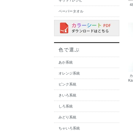
キット / レシピ
4
ペーパータオル
色で選ぶ
あか系統
オレンジ系統
カ
K
ピンク系統
きいろ系統
しろ系統
みどり系統
ちゃいろ系統