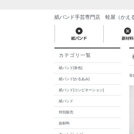
紙バンド手芸専門店 蛙屋（かえ
カテゴリ一覧
紙バンド[単色]
並
紙バンド[かるあみ]
紙バンド[コンビネーション]
紙バンド
特別販売
副材料