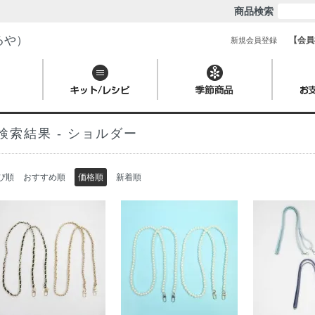
商品検索
るや）
【会員
新規会員登録
検索結果 - ショルダー
び順
おすすめ順
価格順
新着順