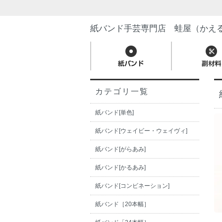
紙バンド手芸専門店 蛙屋（かえ
カテゴリ一覧
紙バンド[単色]
紙バンド[ウェイビー・ウェイヴィ]
紙バンド[がらあみ]
紙バンド[かるあみ]
紙バンド[コンビネーション]
紙バンド［20本幅］