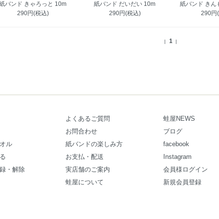
紙バンド きゃろっと 10m
紙バンド だいだい 10m
紙バンド きんも
290円(税込)
290円(税込)
290円
1
|
|
よくあるご質問
蛙屋NEWS
お問合わせ
ブログ
オル
紙バンドの楽しみ方
facebook
る
お支払・配送
Instagram
録・解除
実店舗のご案内
会員様ログイン
蛙屋について
新規会員登録