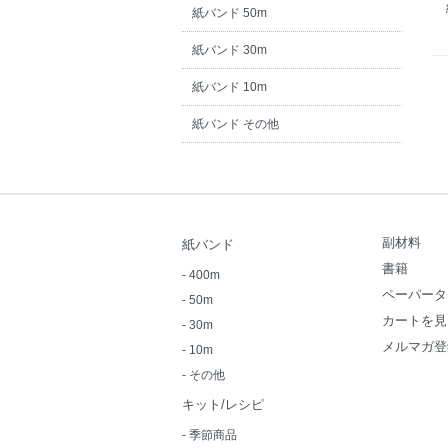
紙バンド 50m
紙バンド 30m
紙バンド 10m
紙バンド その他
副材料
紙バンド
書籍
-
400m
ペーパータ
-
50m
カートを見
-
30m
メルマガ登
-
10m
-
その他
キット/レシピ
-
季節商品