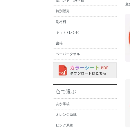
紙バンド「24本幅］
並
特別販売
副材料
キット / レシピ
書籍
ペーパータオル
色で選ぶ
あか系統
オレンジ系統
ピンク系統