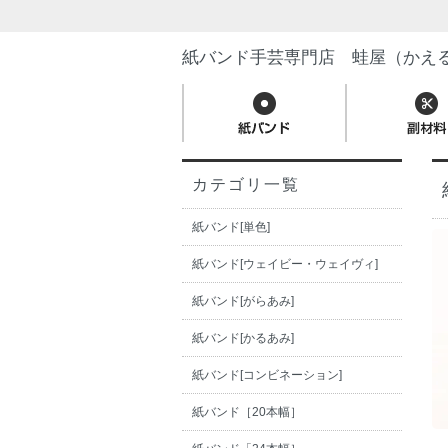
紙バンド手芸専門店 蛙屋（かえ
カテゴリ一覧
紙バンド[単色]
紙バンド[ウェイビー・ウェイヴィ]
紙バンド[がらあみ]
紙バンド[かるあみ]
紙バンド[コンビネーション]
紙バンド［20本幅］