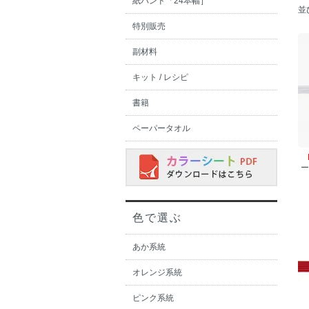
紙バンド「24本幅］
並
特別販売
副材料
キット / レシピ
書籍
ペーパータオル
ー
色で選ぶ
あか系統
オレンジ系統
ピンク系統