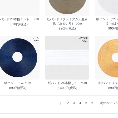
バンド 20本幅ミント 50m
紙バンド《プレミアム》亜麻
紙バンド《プ
色（あまいろ） 50m
（げっぱく
1,620円(税込)
990円(税込)
990円
紙バンド こん 50m
紙バンド 24本幅しろ 50m
紙バンド チャ
890円(税込)
2,400円(税込)
890円
1
2
3
4
5
6
次のページへ
|
|
|
|
|
|
|