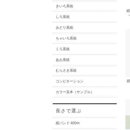
きいろ系統
紙
しろ系統
みどり系統
ちゃいろ系統
くろ系統
あお系統
むらさき系統
コンビネーション
カラー見本（サンプル）
長さで選ぶ
紙バンド 400m