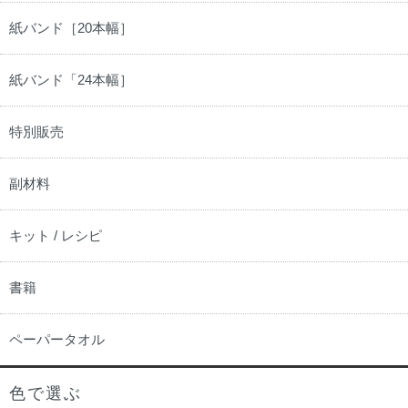
紙バンド［20本幅］
紙バンド「24本幅］
特別販売
副材料
キット / レシピ
書籍
ペーパータオル
色で選ぶ