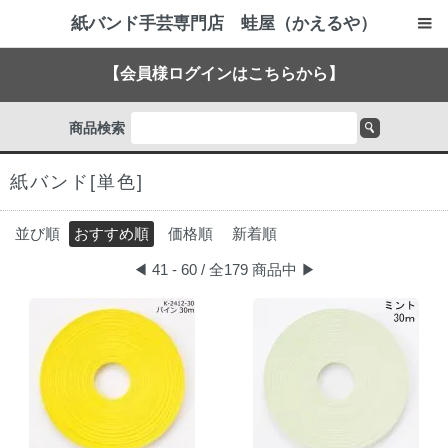
紙バンド手芸専門店 蛙屋（かえるや）
【会員様ログインはこちらから】
商品検索
紙バンド[単色]
並び順
おすすめ順
価格順
新着順
◀
41 - 60 / 全179 商品中
▶