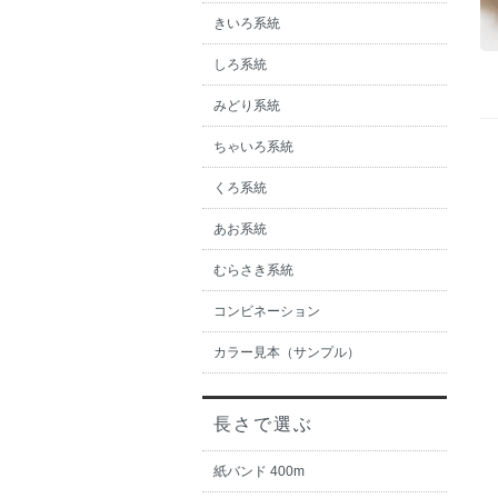
きいろ系統
しろ系統
みどり系統
ちゃいろ系統
くろ系統
あお系統
むらさき系統
コンビネーション
カラー見本（サンプル）
長さで選ぶ
紙バンド 400m