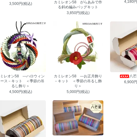
4,180
カミレオン58 がらあみで作
3,500円(税込)
る斜め編みバッグキット
3,850円(税込)
ミレオン58 ―ハロウィン
カミレオン58 ―お正月飾り
八芒
リース－キット ＜季節の吊
－キット ＜季節の吊るし飾
6,900
るし飾り＞
り＞
4,500円(税込)
5,000円(税込)