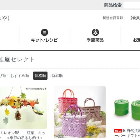
商品検索
るや）
【会員
新規会員登録
蛙屋セレクト
び順
おすすめ順
価格順
新着順
B 自然
ミレオン58 ―紅葉－キッ
ーパー ギフト
ト ＜季節の吊るし飾り＞