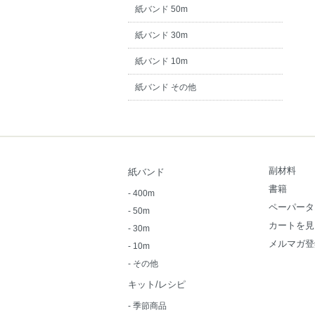
紙バンド 50m
紙バンド 30m
紙バンド 10m
紙バンド その他
副材料
紙バンド
書籍
-
400m
ペーパータ
-
50m
カートを見
-
30m
メルマガ登
-
10m
-
その他
キット/レシピ
-
季節商品