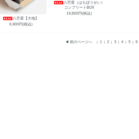
八芒星（はちぼうせい）
コンプリートBOX
19,800円(税込)
八芒星【大地】
6,900円(税込)
◀ 前のページへ
1
2
3
4
5
6
|
|
|
|
|
|