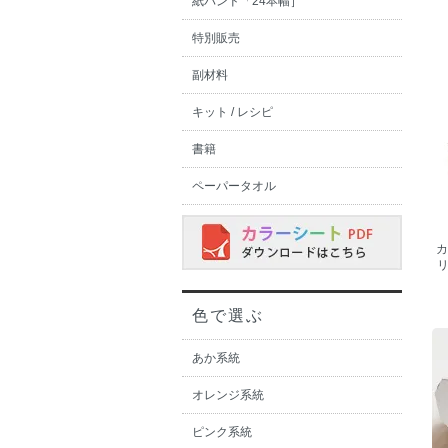
紙バンド「24本幅］
特別販売
副材料
キット / レシピ
書籍
ペーパータオル
カ
色で選ぶ
あか系統
オレンジ系統
ピンク系統