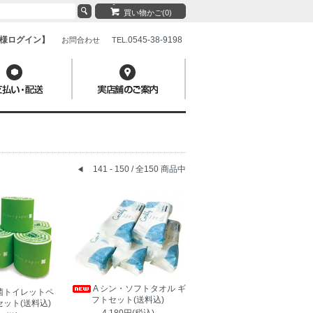
買い物かご(0)
様ログイン】
0545-38-9198
お問合わせ
TEL.
141 - 150 / 全150 商品中
◀
A シン・ソフトタオル ギ
抗菌トイレットペ
フトセット(送料込)
セット(送料込)