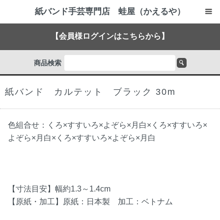
紙バンド手芸専門店 蛙屋（かえるや）
【会員様ログインはこちらから】
商品検索
紙バンド カルテット ブラック 30m
色組合せ：
くろ
×
すすいろ
×
よぞら
×
月白
×
くろ
×
すすいろ
×
よぞら
×
月白
×
くろ
×
すすいろ
×
よぞら
×
月白
【寸法目安】幅約1.3～1.4cm
【原紙・加工】原紙：日本製 加工：ベトナム