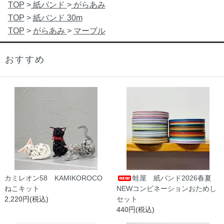
TOP
>
紙バンド
>
がらあみ
TOP
>
紙バンド 30m
TOP
>
がらあみ
>
マーブル
おすすめ
カミレオン58 KAMIKOROCO
蛙屋 紙バンド2026春夏
ねこキット
NEWコンビネーションおためし
2,220円(税込)
セット
440円(税込)