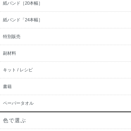
紙バンド［20本幅］
紙バンド「24本幅］
特別販売
副材料
キット / レシピ
書籍
ペーパータオル
色で選ぶ