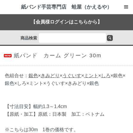
紙バンド手芸専門店 蛙屋（かえるや）
【会員様ログインはこちらから】
商品検索
紙バンド カーム グリーン 30m
色組合せ：
銀色
×
きみどり
×
うぐいす
×
ミント
×
しろ
×銀色×
銀色×しろ×ミント×うぐいす×きみどり×銀色
【寸法目安】幅約1.3～1.4cm
【原紙・加工】原紙：日本製 加工：ベトナム
※こちらは30m 1巻の価格です。