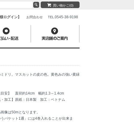
買い物かご(0)
様ログイン】
0545-38-9198
お問合わせ
TEL.
のミドリ。マスカットの皮の色。黄色みの強い黄緑
目安】 直径約14cm 幅約1.3～1.4cm
紙・加工】原紙：日本製 加工：ベトナム
画像は50mとなります。
ゆうパケット1通」には4巻入れることが出来ま