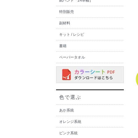
紙バンド「24本幅］
特別販売
副材料
キット / レシピ
書籍
ペーパータオル
色で選ぶ
あか系統
オレンジ系統
ピンク系統