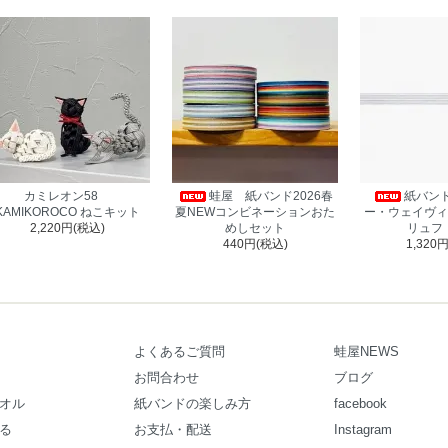
カミレオン58
蛙屋 紙バンド2026春
紙バンド
KAMIKOROCO ねこキット
夏NEWコンビネーションおた
ー・ウェイヴィ
2,220円(税込)
めしセット
リュフ
440円(税込)
1,320
よくあるご質問
蛙屋NEWS
お問合わせ
ブログ
オル
紙バンドの楽しみ方
facebook
る
お支払・配送
Instagram