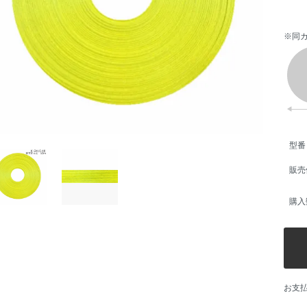
※同
型番
販売
購入
お支