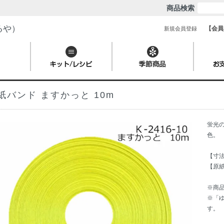
商品検索
るや）
【会員
新規会員登録
紙バンド ますかっと 10m
蛍光
色。
【寸法
【原
※商品
※「
す。