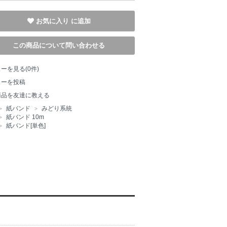
お気に入り
この商品について問い合わせる
ーを見る(0件)
ューを投稿
商品を友達に教える
紙バンド
みどり系統
>
>
紙バンド 10m
>
紙バンド[単色]
>