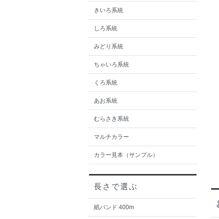
きいろ系統
しろ系統
みどり系統
ちゃいろ系統
くろ系統
あお系統
むらさき系統
マルチカラー
カラー見本（サンプル）
長さで選ぶ
紙バンド 400m