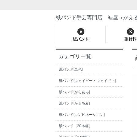
紙バンド手芸専門店 蛙屋（かえ
カテゴリ一覧
紙バンド[単色]
紙バンド[ウェイビー・ウェイヴィ]
紙バンド[がらあみ]
紙バンド[かるあみ]
紙バンド[コンビネーション]
紙バンド［20本幅］