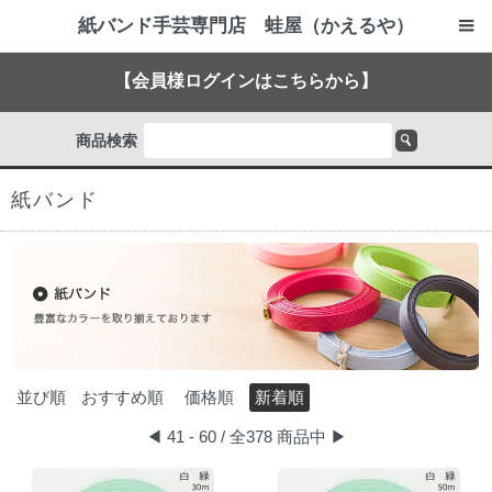
紙バンド手芸専門店 蛙屋（かえるや）
【会員様ログインはこちらから】
商品検索
紙バンド
並び順
おすすめ順
価格順
新着順
◀
41 - 60 / 全378 商品中
▶