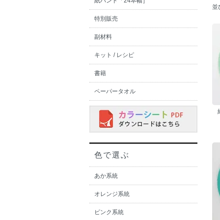
紙バンド「24本幅］
並
特別販売
副材料
キット / レシピ
書籍
ペーパータオル
色で選ぶ
あか系統
オレンジ系統
ピンク系統