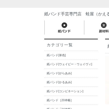
紙バンド手芸専門店 蛙屋（かえ
カテゴリ一覧
紙バンド[単色]
紙バンド[ウェイビー・ウェイヴィ]
紙バンド[がらあみ]
紙バンド[かるあみ]
紙バンド[コンビネーション]
紙バンド［20本幅］