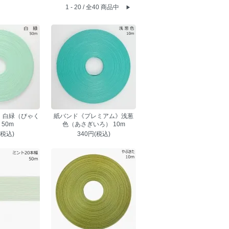
1 - 20 / 全40 商品中
▶
 白緑（びゃく
紙バンド《プレミアム》浅葱
50m
色（あさぎいろ） 10m
(税込)
340円(税込)