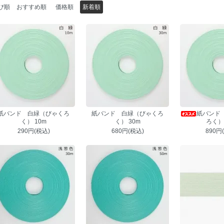
び順
おすすめ順
価格順
新着順
紙バンド 白緑（びゃくろ
紙バンド 白緑（びゃくろ
紙バンド
く） 10m
く） 30m
ろく） 
290円(税込)
680円(税込)
890円