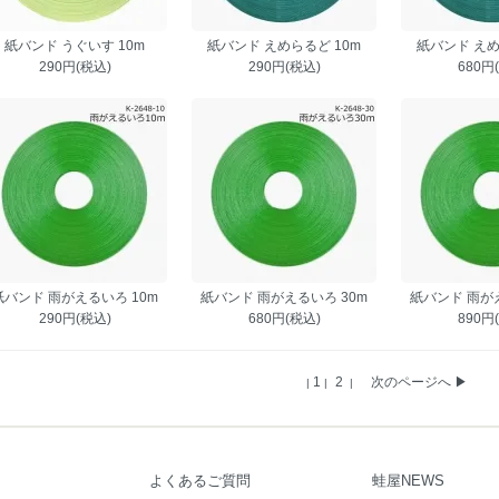
紙バンド うぐいす 10m
紙バンド えめらるど 10m
紙バンド えめ
290円(税込)
290円(税込)
680円
紙バンド 雨がえるいろ 10m
紙バンド 雨がえるいろ 30m
紙バンド 雨がえ
290円(税込)
680円(税込)
890円
1
2
次のページへ ▶
|
|
|
よくあるご質問
蛙屋NEWS