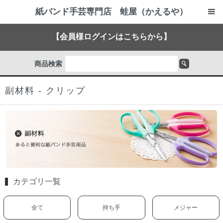
紙バンド手芸専門店 蛙屋（かえるや）
【会員様ログインはこちらから】
商品検索
副材料 - クリップ
カテゴリ一覧
全て
持ち手
メジャー