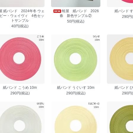
屋 紙バンド 2024年冬 ウェ
蛙屋 紙バンド 2026
紙バンド す
ビー・ウェイヴィ 4色セッ
春 新色サンプル②
290円
トサンプル
50円(税込)
40円(税込)
紙バンド こうめ 10m
紙バンド うぐいす 10m
紙バンド ひ
290円(税込)
290円(税込)
290円