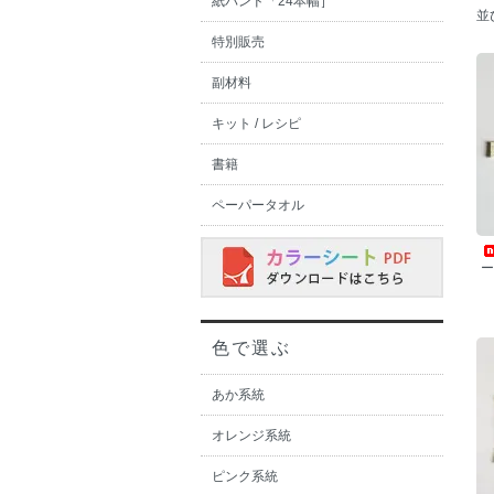
紙バンド「24本幅］
並
特別販売
副材料
キット / レシピ
書籍
ペーパータオル
ー
色で選ぶ
あか系統
オレンジ系統
ピンク系統