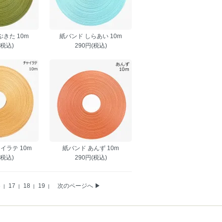
きた 10m
紙バンド しらあい 10m
(税込)
290円(税込)
イラテ 10m
紙バンド あんず 10m
(税込)
290円(税込)
6
17
18
19
次のページへ ▶
|
|
|
|