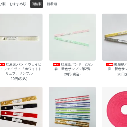
び順
おすすめ順
価格順
新着順
蛙屋 紙バンド ウェイビ
蛙屋紙バンド 2025
蛙屋紙バ
・ウェイヴィ 「ホワイトト
春 新色サンプル第2弾
春 新色サ
リュフ」サンプル
20円(税込)
20円(
10円(税込)