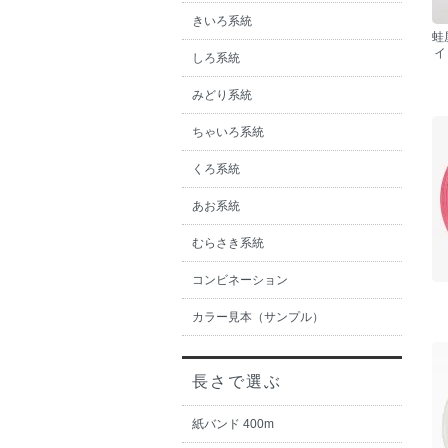
きいろ系統
蛙
イ
しろ系統
みどり系統
ちゃいろ系統
くろ系統
あお系統
むらさき系統
コンビネーション
カラー見本（サンプル）
長さで選ぶ
紙バンド 400m