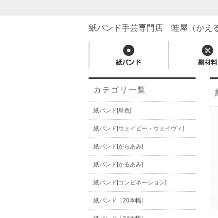
紙バンド手芸専門店 蛙屋（かえ
カテゴリ一覧
紙バンド[単色]
紙バンド[ウェイビー・ウェイヴィ]
紙バンド[がらあみ]
紙バンド[かるあみ]
紙バンド[コンビネーション]
紙バンド［20本幅］