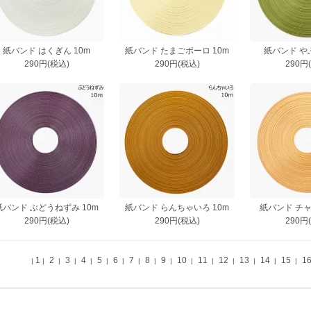
紙バンド はくぎん 10m
紙バンド たまごボーロ 10m
紙バンド やぶ
290円(税込)
290円(税込)
290円
紙バンド ぶどうねずみ 10m
紙バンド らんちゃいろ 10m
紙バンド チャ
290円(税込)
290円(税込)
290円
1
2
3
4
5
6
7
8
9
10
11
12
13
14
15
1
|
|
|
|
|
|
|
|
|
|
|
|
|
|
|
|