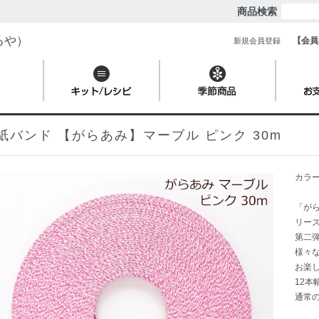
商品検索
るや）
【会員
新規会員登録
紙バンド 【がらあみ】マーブル ピンク 30m
カラ
「が
リー
第二
様々
お楽
12
通常