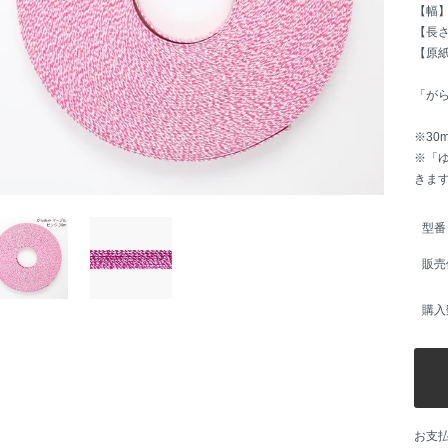
【幅】
【長さ
【原
「が
※30
※「
きま
型番
販売
購入
お支