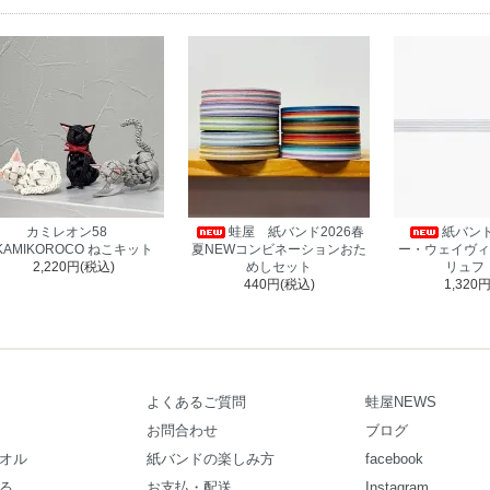
カミレオン58
蛙屋 紙バンド2026春
紙バンド
KAMIKOROCO ねこキット
夏NEWコンビネーションおた
ー・ウェイヴィ
2,220円(税込)
めしセット
リュフ
440円(税込)
1,320
よくあるご質問
蛙屋NEWS
お問合わせ
ブログ
オル
紙バンドの楽しみ方
facebook
る
お支払・配送
Instagram