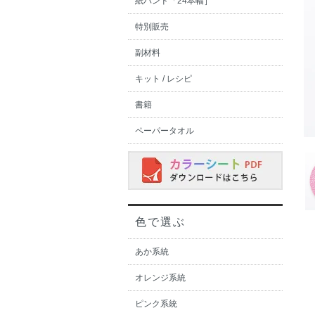
紙バンド「24本幅］
特別販売
副材料
キット / レシピ
書籍
ペーパータオル
色で選ぶ
あか系統
オレンジ系統
ピンク系統