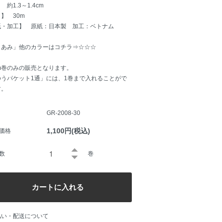
 約1.3～1.4cm
】 30m
紙・加工】 原紙：日本製 加工：ベトナム
らあみ」
他のカラーはコチラ⇒☆☆☆
m巻のみの販売となります。
ゆうパケット1通」には、1巻まで入れることがで
す。
GR-2008-30
1,100円(税込)
価格
数
巻
払い・配送について