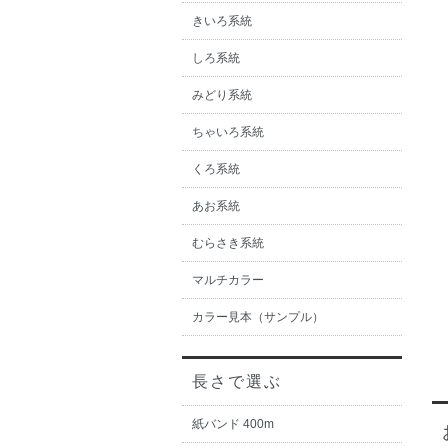
きいろ系統
しろ系統
みどり系統
ちゃいろ系統
くろ系統
あお系統
むらさき系統
マルチカラー
カラー見本（サンプル）
長さで選ぶ
紙バンド 400m