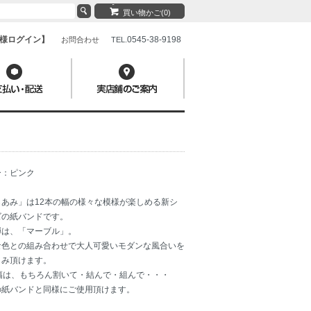
買い物かご(0)
様ログイン】
0545-38-9198
お問合わせ
TEL.
ー：ピンク
らあみ」は12本の幅の様々な模様が楽しめる新シ
ズの紙バンドです。
弾は、「マーブル」。
な色との組み合わせで大人可愛いモダンな風合いを
しみ頂けます。
本幅は、もちろん割いて・結んで・組んで・・・
の紙バンドと同様にご使用頂けます。