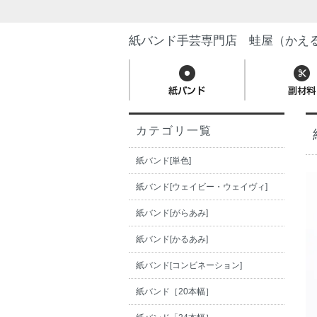
紙バンド手芸専門店 蛙屋（かえ
カテゴリ一覧
紙バンド[単色]
紙バンド[ウェイビー・ウェイヴィ]
紙バンド[がらあみ]
紙バンド[かるあみ]
紙バンド[コンビネーション]
紙バンド［20本幅］