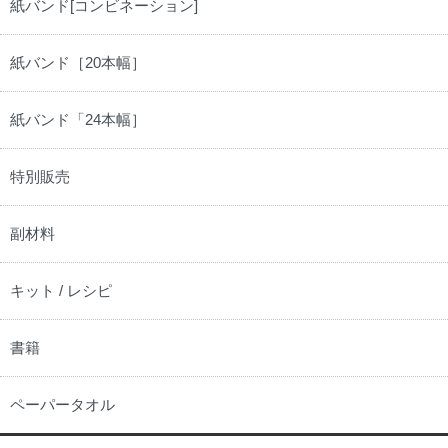
紙バンド[コンビネーション]
紙バンド［20本幅］
紙バンド「24本幅］
特別販売
副材料
キット / レシピ
書籍
ペーパータオル